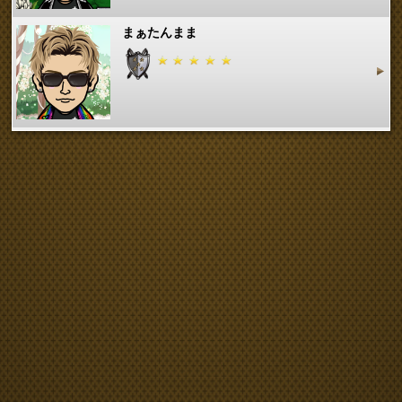
まぁたんまま
由美由美由美
yuka526
chika926