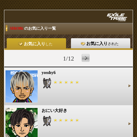
SHiORi
のお気に入り一覧
お気に入り
された
お気に入り
した
1/12
yosshy6
おにい大好き