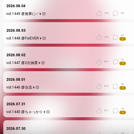
2026.08.04
vol.1449
📗無事に✅👦🏻
744
85
2026.08.03
63
703
vol.1448
📗ForEVER👦🏻
3
2026.08.02
57
687
vol.1447
📗2次抽選👦🏻
3
2026.08.01
68
694
vol.1446
📗合流👦🏻
3
2026.07.31
70
671
vol.1445
📗ちゃっかり👦🏻
3
2026.07.30
79