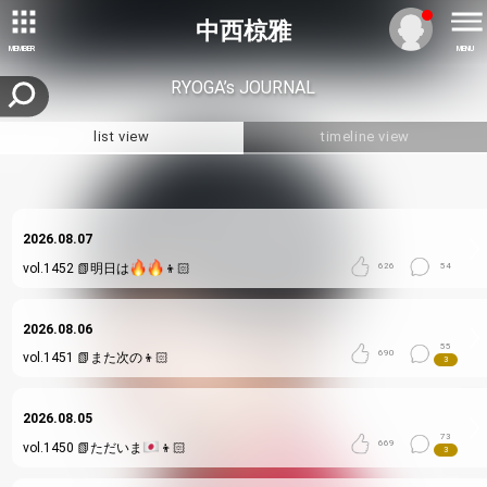
中西椋雅
MEMBER
MENU
RYOGA’s JOURNAL
list view
timeline view
2026.08.07
vol.1452
📗明日は
👦🏻
626
54
2026.08.06
55
690
vol.1451
📗また次の👦🏻
3
2026.08.05
73
669
vol.1450
📗ただいま
👦🏻
3