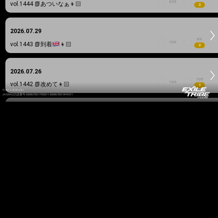
695
vol.1444
📗あついなぁ👦🏻
3
2026.07.29
89
709
vol.1443
📗到着
👦🏻
3
2026.07.26
105
769
vol.1442
📗改めて👦🏻
3
©2012-2026 LDH
JASRAC許諾番号 9008675017Y55011 9008675014Y41011
2026.07.25
76
726
vol.1441
📗出社完了✅👦🏻
3
2026.07.24
61
167
vol.1440
📗明日は出社👦🏻
3
2026.07.23
69
665
vol.1439
📗Are you ready?👦🏻
3