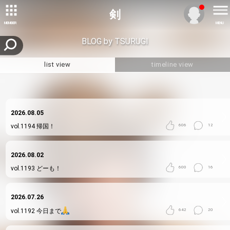
剣
MEMBER
MENU
BLOG by TSURUGI
list view
timeline view
2026.08.05
vol.1194
帰国！
606
12
2026.08.02
vol.1193
どーも！
600
16
2026.07.26
vol.1192
今日まで
642
20