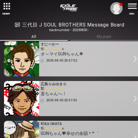
MEMBER
MENU
三代目 J SOUL BROTHERS Message Board
backnumber - 20230830 -
All
My post
すにーかー
オ～マイGUNちゃん🌟
2023-08-30 20:57:52
広島☆みゆき☆
直ちゃんへ！
2023-08-30 20:57:03
RIKA IWATA
GUNちゃん💖幸せの余韻＊*゜