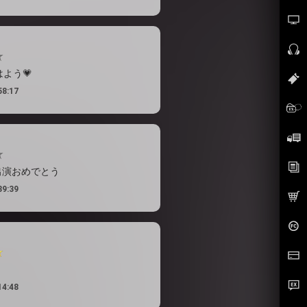
よう💗
58:17
ご出演おめでとう
39:39
14:48