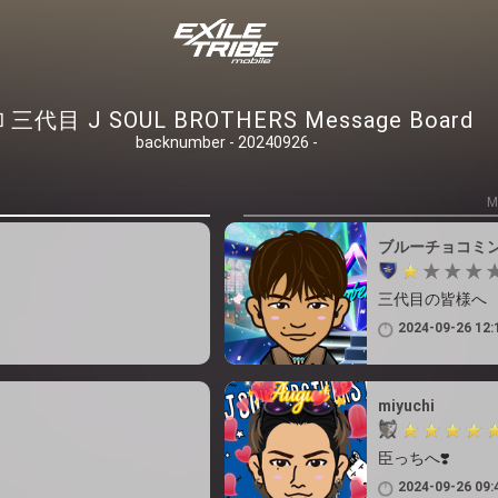
三代目 J SOUL BROTHERS Message Board
backnumber - 20240926 -
M
ブルーチョコミ
三代目の皆様へ
2024-09-26 12:
miyuchi
臣っちへ❣️
2024-09-26 09: