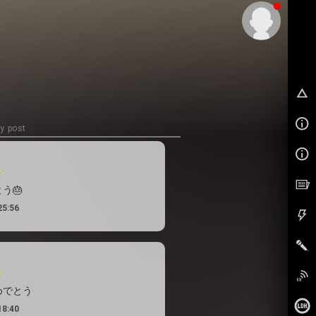
EX
y post
う🎂
25:56
めでとう
18:40