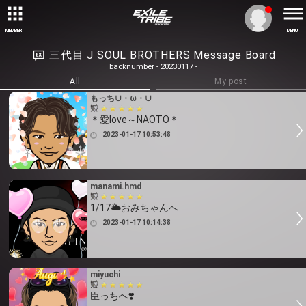
MEMBER
MENU
三代目 J SOUL BROTHERS Message Board
backnumber - 20230117 -
All
My post
もっち∪・ω・∪
＊愛love～NAOTO＊
2023-01-17 10:53:48
manami.hmd
1/17🌥おみちゃんへ
2023-01-17 10:14:38
miyuchi
臣っちへ❣️