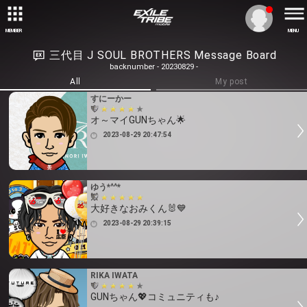
MEMBER
MENU
三代目 J SOUL BROTHERS Message Board
backnumber - 20230829 -
All
My post
すにーかー
オ～マイGUNちゃん🌟
2023-08-29 20:47:54
ゆう*^^*
大好きなおみくん🐰💙
2023-08-29 20:39:15
RIKA IWATA
GUNちゃん💖コミュニティも♪