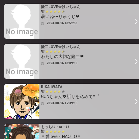
隆二LOVE☆けいちゃん
暑いね〜りゅうじ❤
2023-08-26 13:52:58
隆二LOVE☆けいちゃん
わたしの大切な隆二❤
2023-08-26 13:09:10
RIKA IWATA
GUNちゃん💖祈りを込めて*゜
2023-08-26 12:39:13
もっち∪・ω・∪
＊愛love～NAOTO＊