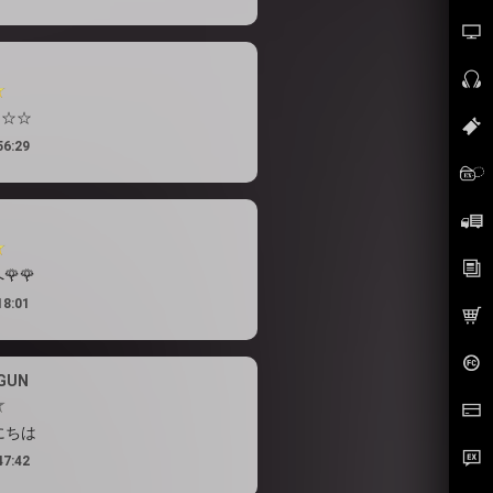
☆☆☆
56:29
🌹
18:01
GUN
にちは
47:42