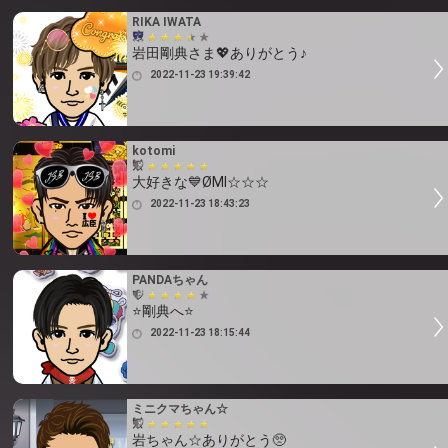
RIKA IWATA
岩田剛典さま💖ありがとう♪
2022-11-23 19:39:42
kotomi
大好きな💙ØMI☆☆☆
2022-11-23 18:43:23
PANDAちゃん
⭐剛典へ⭐
2022-11-23 18:15:44
ミニクマちゃん☆
岩ちゃん☆ありがとう🥺