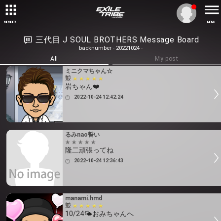
MEMBER
MENU
三代目 J SOUL BROTHERS Message Board
backnumber - 20221024 -
All
My post
ミニクマちゃん☆
岩ちゃん❤️
2022-10-24 12:42:24
るみnao誓い
隆二頑張ってね
2022-10-24 12:36:43
manami.hmd
10/24🌤おみちゃんへ