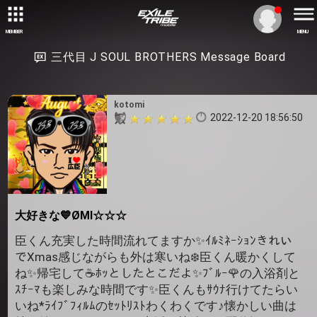
MEMBER
MENU
三代目 J SOUL BROTHERS Message Board
kotomi
2022-12-20 18:56:50
大好きな💙ØMI☆☆☆
臣くん充実した時間流れてますか✨ｲﾙﾐﾈｰｼｮﾝきれい
でXmas感じながらも外は寒いね❄️臣くん暖かくして
ね✨帰宅して☕️ﾎｯとしたとこだよ✨ﾌﾞﾙｰ🌹の入浴剤と
ｽﾁｰﾏも楽しみな時間です✨臣くんもｻｳﾅ行けてたらい
いね*ﾗｲﾌﾞﾌｨﾙﾑのｾｯﾄﾘｽﾄわくわくです♪懐かしい曲は