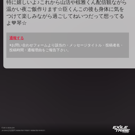
特に嬉しいよ♪これから山活や椋雅くん配信観ながら
温かい夜ご飯作ります☆臣くんこの後も身体に気を
つけて楽しみながら過ごしてねいつだって想ってる
よ💙琴☆
通報する
※お問い合わせフォームより該当の・メッセージタイトル・投稿者名・
投稿時間・通報理由をご報告下さい。
©2012-2026 LDH
JASRAC許諾番号 9008675017Y55011 9008675014Y41011