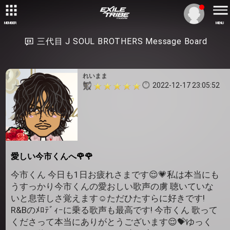
MEMBER
MENU
三代目 J SOUL BROTHERS Message Board
れいまま
2022-12-17 23:05:52
愛しい今市くんへ🌹🌹
今市くん 今日も1日お疲れさまです😌💗私は本当にも
うすっかり今市くんの愛おしい歌声の虜 聴いていな
いと息苦しさ覚えます☺️ただひたすらに好きです!
R&Bのﾒﾛﾃﾞｨｰに乗る歌声も最高です! 今市くん 歌って
くださって本当にありがとうございます😌💝ゆっく