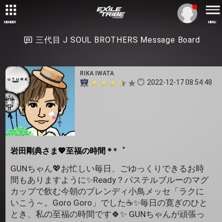
MEMBER
MENU
三代目 J SOUL BROTHERS Message Board
RIKA IWATA
2022-12-17 08:54:48
岩田剛典さま💖至福の時間＊*゜
GUNちゃん💖お忙しい毎日、ごゆっくりできるお時
間もありますように✨Ready？パステルブルーのマグ
カップで飲む今朝のブレンディ小鳥メッセ「ラクに
いこう～。Goro Goro」でした☕✨毎日の寛ぎのひと
とき、私の至福の時間です🍀✨ GUNちゃんが頑張っ