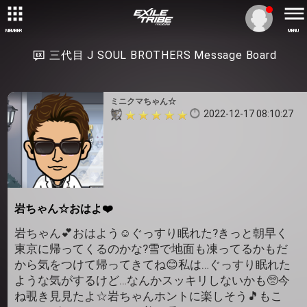
MEMBER
MENU
三代目 J SOUL BROTHERS Message Board
ミニクマちゃん☆
2022-12-17 08:10:27
岩ちゃん☆おはよ❤️
岩ちゃん💕おはよう☺️ぐっすり眠れた?きっと朝早く
東京に帰ってくるのかな?雪で地面も凍ってるかもだ
から気をつけて帰ってきてね😊私は…ぐっすり眠れた
ような気がするけど…なんかスッキリしないかも🥺今
ね覗き見見たよ☆岩ちゃんホントに楽しそう🎵もこ