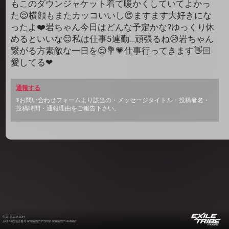
もこのダウンジャケット着て暖かくしていてよかっ
た😌横顔もまたカッコいいし😍ますます大好きにな
ったよ❤️岩ちゃん今日はどんな予定かな?ゆっくり休
めるといいな😌私は仕事5連勤…頑張るね😥岩ちゃん
繋がる方素敵な一日を😌💐💗仕事行ってきます👋🏻
愛してる❤
通報する
※お問い合わせフォームより該当の・メッセージタイトル・投稿者名・
投稿時間・通報理由をご報告下さい。
©2012-2026 LDH
JASRAC許諾番号 9008675017Y55011 9008675014Y41011