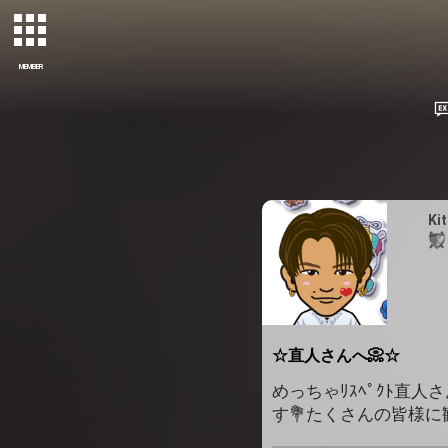
MEMBER
Kit
☆直人さんへ📀☆
めっちゃﾘｽﾍﾟｸﾄ直人さ
す💐たくさんの皆様に観