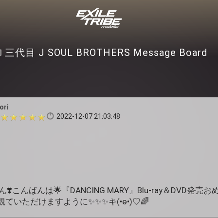
三代目 J SOUL BROTHERS Message Board
ori
2022-12-07 21:03:48
ん❣️こんばんは🌟『DANCING MARY』Blu-ray＆DVD発
ていただけますように✨✨✨キ(•ө•)♡🌈