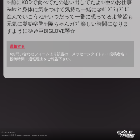
✨前にKODで食べてたの思い出してたよ✨臣のお仕事
☕️ﾎｯと身体に気をつけて気持ち一緒に🤝ﾎﾟｼﾞﾃｨﾌﾞに
進んでいこうね✨いつだって一番に想ってるよ💙皆も
元気に🐰🐱🐶💐✨隆ちゃんﾗｲﾌﾞ楽しい時間になりま
すように🐶🎶臣BIGLOVE琴☆
通報する
※お問い合わせフォームより該当の・メッセージタイトル・投稿者名・
投稿時間・通報理由をご報告下さい。
©2012-2026 LDH
JASRAC許諾番号 9008675017Y55011 9008675014Y41011