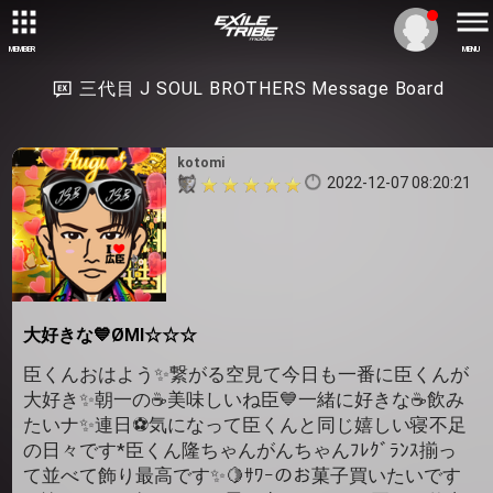
MEMBER
MENU
三代目 J SOUL BROTHERS Message Board
kotomi
2022-12-07 08:20:21
大好きな💙ØMI☆☆☆
臣くんおはよう✨繋がる空見て今日も一番に臣くんが
大好き✨朝一の☕️美味しいね臣💙一緒に好きな☕️飲み
たいナ✨連日⚽️気になって臣くんと同じ嬉しい寝不足
の日々です*臣くん隆ちゃんがんちゃんﾌﾚｸﾞﾗﾝｽ揃っ
て並べて飾り最高です✨🍋ｻﾜｰのお菓子買いたいです