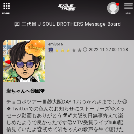
MEMBER
MENU
三代目 J SOUL BROTHERS Message Board
emi3616
2022-11-27 00:11:28
岩ちゃんへ😊💌💖
チョコボツアー🍫🎁大阪DAY-1おつかれさまでした😃
🍀Twitterでの色んなお知らせにストーリーズやメッ
セージ動画もありがとう🎥💕大阪初日無事終えて楽
しめたようで良かったです🥰MTV受賞ライブhulu配
信見ていたよ🏆初めて岩ちゃんの歌声を生で聴けた