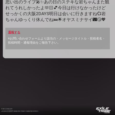
思い出のライブ🎤✨あの日のステキな岩ちゃんまた観
れてうれしかったよ🫶🏻💕今日は行けなかったけど
せっかくの大阪2DAYS明日は会いに行きますね💞岩
ちゃんゆっくり休んでね🛌🌟オヤスミナサイ🌃😴💖
通報する
※お問い合わせフォームより該当の・メッセージタイトル・投稿者名・
投稿時間・通報理由をご報告下さい。
©2012-2026 LDH
JASRAC許諾番号 9008675017Y55011 9008675014Y41011