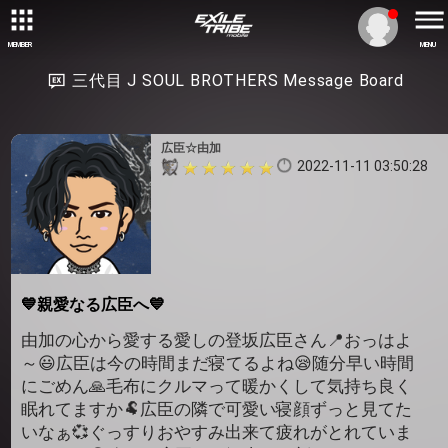
MEMBER
MENU
三代目 J SOUL BROTHERS Message Board
広臣☆由加
2022-11-11 03:50:28
💙親愛なる広臣へ💙
由加の心から愛する愛しの登坂広臣さん📍おっはよ
～😃広臣は今の時間まだ寝てるよね😪随分早い時間
にごめん🙏毛布にクルマって暖かくして気持ち良く
眠れてますか🐏広臣の隣で可愛い寝顔ずっと見てた
いなぁ💞ぐっすりおやすみ出来て疲れがとれていま