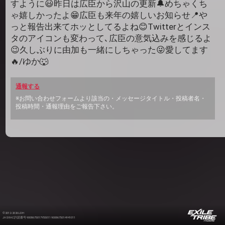
すように😃昨日は広臣から沢山の更新🔔めちゃくち
ゃ嬉しかったよ😁広臣も来年の嬉しいお知らせ📍や
っと報告出来てホッとしてるよね😊Twitterとインス
タのアイコンも変わって､広臣の意気込みを感じるよ
😉久しぶりに由加も一緒にしちゃった😜愛してます
🔥/ゆか🐺
通報する
※お問い合わせフォームより該当の・メッセージタイトル・投稿者名・
投稿時間・通報理由をご報告下さい。
©2012-2026 LDH
JASRAC許諾番号 9008675017Y55011 9008675014Y41011