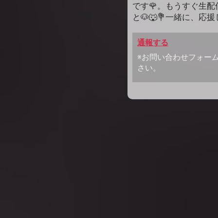
です🌹。もうすぐ生
と🐶🐺💐一緒に、応
通報する
※お問い合わせフォー
さい。