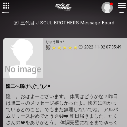
MEMBER
MENU
三代目 J SOUL BROTHERS Message Board
りゅう燦々*
2022-11-02 07:35:49
隆二へ届け＼(^_^)／♥️
隆二。おはよーございます。 体調はどうかな？昨日
は隆二～のメッセージ嬉しかったよ。快方に向かっ
ているとのこと。でもまだ無理しないでね。 アルバ
ムリリースおめでとう🎉😉❤️ 昨日届きました。たく
さんの❤️をありがとう。 体調完璧になるまでゆっく