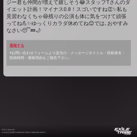
ジー君も仲間が増えて嬉しそう😂スタッフTさんのダ
イエット計画！マイナス0.8！スゴいですね👏✨私も
見習わなくちゃ😆残りの公演も体に気をつけて頑張
ってね💪✨ゆっくりカラダ休めてね😊では､おやすみ
なさい😴💤🌙
通報する
※お問い合わせフォームより該当の・メッセージタイトル・投稿者名・
投稿時間・通報理由をご報告下さい。
©2012-2026 LDH
JASRAC許諾番号 9008675017Y55011 9008675014Y41011