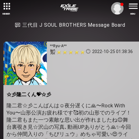
MEMBER
MENU
三代目 J SOUL BROTHERS Message Board
**Ryu-A**
2022-10-25 01:38:36
☆彡隆二くん💝☆彡
隆二君☆彡こんばんは☺️夜分遅くに🙏〜Rock With
You〜山形公演お疲れ様です🥰初の山形でのライブ！
隆二君もまた一つ素敵な思い出が作れましたね😊舞
台裏覗き見☆沢山の写真､動画UPありがとう🙏✨今回
から仲間入りの「ちびリュウ」めちゃ可愛い😍ライ