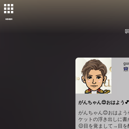
MEMBER
gu
がんちゃん😊おはよう
がんちゃん😊おはよう☕️
ケットの浮き出しに書
😌目を覚まして→目