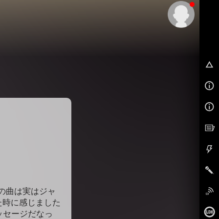
EX
この曲は実はジャ
た時に感じました
ッセージだなっ