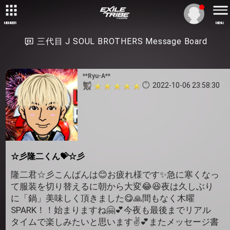
MEMBER
MENU
三代目 J SOUL BROTHERS Message Board
**Ryu-A**
2022-10-06 23:58:30
☆彡隆二くん💝☆彡
隆二君☆彡こんばんは😊お疲れ様です✨急に寒くなっ
て服装を切り替えるに朝から大変😂😆夜は久しぶり
に「鍋」美味しく頂きました😋🙏間もなく木曜
SPARK！！始まりますね🤗💕今夜も最後までリアル
タイムで楽しみたいと思います✌️💕またメッセージ書