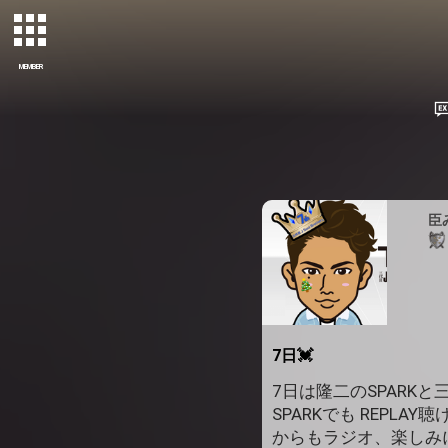
MEMBER
臣
7日💓
7日は隆二のSPARKと
SPARKでも REPLA
からもラジオ、楽しみ