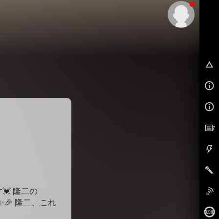
EX
💓 隆二の
✨🎉 隆二、これ