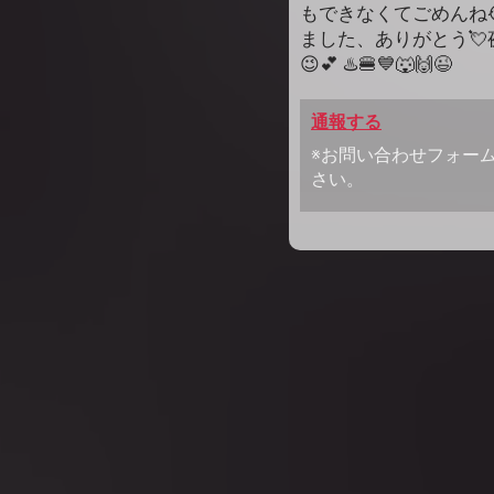
もできなくてごめんね
ました、ありがとう
😉💕 ♨️🍔💙🐺🙌😉
通報する
※お問い合わせフォー
さい。