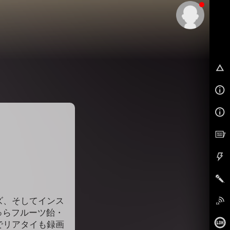
EX
ーズ、そしてインス
ゅらフルーツ飴・
でリアタイも録画