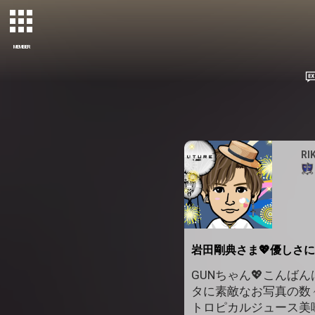
MEMBER
RI
岩田剛典さま💖優しさに
GUNちゃん💖こんば
タに素敵なお写真の数々
トロピカルジュース美味