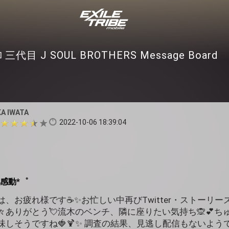
三代目 J SOUL BROTHERS Message Board
KA IWATA
2022-10-06 18:39:04
感動*゜
んは、お疲れ様です☕✨お忙しい中再びTwitter・ストーリ
ありがとう💘流木のベンチ、隣に座りたい気持ち🙊💕ち
しそうですね🍓🍹✨ 調査の結果、見逃し配信もないよう