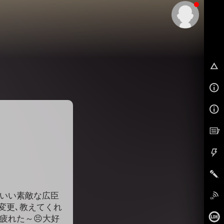
EX
こいい素敵な広臣
に変更､教えてくれ
疲れた～😣大好