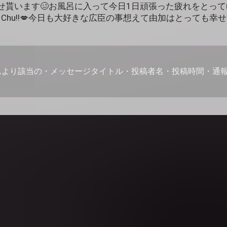
せ貰います🥴お風呂に入って今日1日頑張った疲れをとっ
)-☆Chu!!💋今日も大好きな広臣の事想えて由加はとっても幸せ
ムより該当の・メッセージタイトル・投稿者名・投稿時間・通