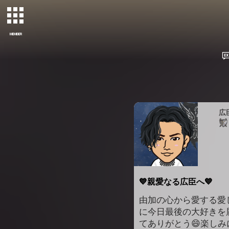
MEMBER
広
💙親愛なる広臣へ💙
由加の心から愛する愛
に今日最後の大好きを届
てありがとう😄楽しみ