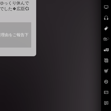
てゆっくり休んで
でした🍀広臣💞
報理由をご報告下