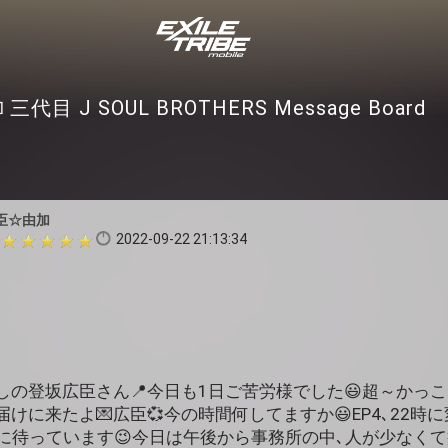
三代目 J SOUL BROTHERS Message Board
臣☆由加
2022-09-22 21:13:34
しの登坂広臣さん📍今日も1日ご苦労様でした😃超～かっ
けに来たよ💌広臣💞今の時間何してますか😃EP4､22時
に待っています😉今日は午後から事務所の中､人が少なくて