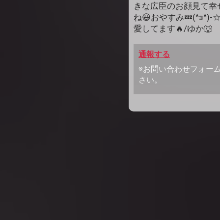
きな広臣のお顔見て幸
ね😃おやすみ💤(^з^
愛してます🔥/ゆか🐺
通報する
※お問い合わせフォー
さい。