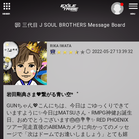
MEMBER
MENU
三代目 J SOUL BROTHERS Message Board
RIKA IWATA
2022-05-27 13:39:32
岩田剛典さま💖繋がる青い空*゜
GUNちゃん💖こんにちは、今日は ごゆっくりできて
いますように✨今日はMATSUさん・RMPG神健お誕生
日、おめでとうございます🎂🎂💐💐✨ RED PHOENIX
ツアー完走直後のABEMAカメラに向かってのメッセ
ージで「次はドームでお逢いしましょう」とても嬉