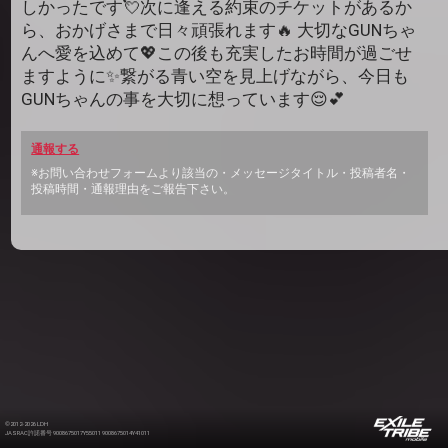
しかったです💘次に逢える約束のチケットがあるか
ら、おかげさまで日々頑張れます🔥 大切なGUNちゃ
んへ愛を込めて💖この後も充実したお時間が過ごせ
ますように✨繋がる青い空を見上げながら、今日も
GUNちゃんの事を大切に想っています😌💕
通報する
※お問い合わせフォームより該当の・メッセージタイトル・投稿者名・
投稿時間・通報理由をご報告下さい。
©2012-2026 LDH
JASRAC許諾番号 9008675017Y55011 9008675014Y41011