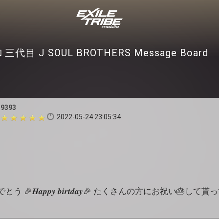
三代目 J SOUL BROTHERS Message Board
i9393
2022-05-24 23:05:34
𝑯𝒂𝒑𝒑𝒚 𝒃𝒊𝒓𝒕𝒅𝒂𝒚🎉 たくさんの方にお祝い🎂し