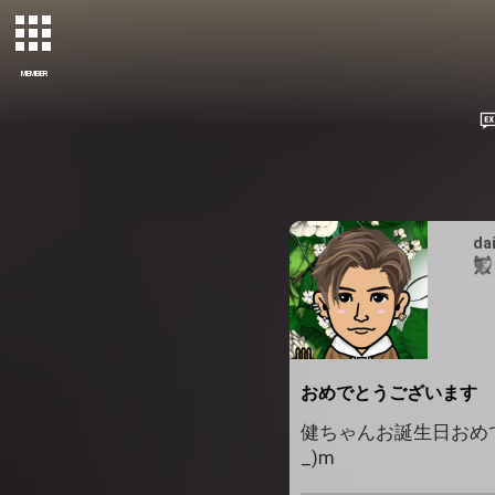
MEMBER
da
おめでとうございます
健ちゃんお誕生日おめでとう 🎉
_)m