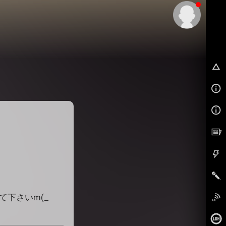
EX
て貰って下さいm(_