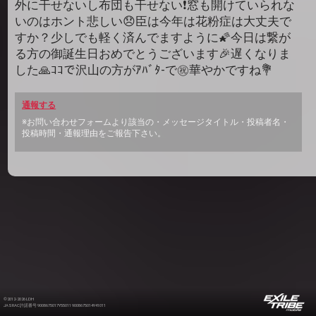
外に干せないし布団も干せない❗窓も開けていられな
いのはホント悲しい😞臣は今年は花粉症は大丈夫で
すか？少しでも軽く済んでますように🌠今日は繋が
る方の御誕生日おめでとうございます🎉遅くなりま
した🙏ｺｺで沢山の方がｱﾊﾞﾀ-で㊗️華やかですね💐
通報する
※お問い合わせフォームより該当の・メッセージタイトル・投稿者名・
投稿時間・通報理由をご報告下さい。
©2012-2026 LDH
JASRAC許諾番号 9008675017Y55011 9008675014Y41011