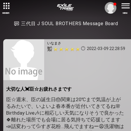
MEMBER
MENU
三代目 J SOUL BROTHERS Message Board
いなまさ
2022-03-09 22:28:59
大切な人💓臣☆お疲れさまです
臣☆週末、臣の誕生日🎂関東は20℃まで気温が上が
るみたいで、いよいよ春本番が近付いてきてるね🌸
Birthday Live🎶に相応しい天気になりそうで良かった
🍀離れた場所でも会場に居る気持ちで応援してます
📣話変わって💦すぎ花粉…飛んでますねー😩洗濯物は