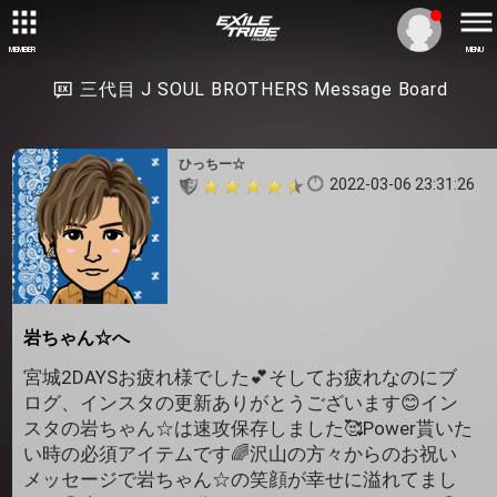
MEMBER
MENU
三代目 J SOUL BROTHERS Message Board
ひっちー☆
2022-03-06 23:31:26
岩ちゃん☆へ
宮城2DAYSお疲れ様でした💕そしてお疲れなのにブ
ログ、インスタの更新ありがとうございます😊イン
スタの岩ちゃん☆は速攻保存しました🥰Power貰いた
い時の必須アイテムです🌈沢山の方々からのお祝い
メッセージで岩ちゃん☆の笑顔が幸せに溢れてまし