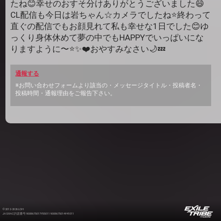
たね😊幸せのおすそ分けありがとうございました😄
CL配信も今日は岩ちゃん☆カメラでしたね⭐️終わって
直ぐの配信でもお顔見れて私も幸せな1日でした😊ゆ
っくり身体休めて夢の中でもHAPPYでいっぱいにな
りますように〜⭐️✨❤️おやすみなさい🌙💤
通報する
※お問い合わせフォームより該当の・メッセージタイトル・投稿者名・
投稿時間・通報理由をご報告下さい。
©2012-2026 LDH
JASRAC許諾番号 9008675017Y55011 9008675014Y41011