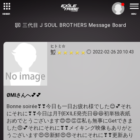
MEMBER
MENU
三代目 J SOUL BROTHERS Message Board
ヒトミ☆
2022-02-26 20:10:43
ØMIさんへ💕💕
Bonne soirée❣❣今日も一日お疲れ様でした😊💕それ
にそれに❣❣今日は月刊EXILE発売日😆😆初単独表紙
おめでとうございます😍😍👏👏私も無事にGetできま
した😍💕それにそれに❣❣メイキング映像もありがと
うございます😍😍新鮮😍😍それにそれに❣❣更新あり