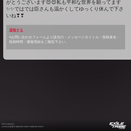
がとうございます😍😍私も平和な世界を願ってます
✨✨ではでは臣さんも温かくしてゆっくり休んで下さ
いね❣❣
通報する
※お問い合わせフォームより該当の・メッセージタイトル・投稿者名・
投稿時間・通報理由をご報告下さい。
©2012-2026 LDH
JASRAC許諾番号 9008675017Y55011 9008675014Y41011