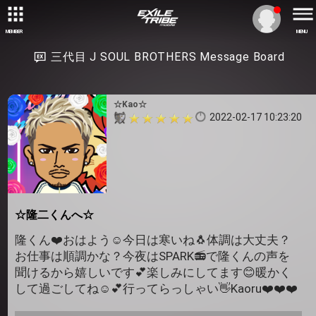
MEMBER
MENU
三代目 J SOUL BROTHERS Message Board
☆Kao☆
2022-02-17 10:23:20
☆隆二くんへ☆
隆くん❤️おはよう☺️今日は寒いね🐧体調は大丈夫？
お仕事は順調かな？今夜はSPARK📻で隆くんの声を
聞けるから嬉しいです💕楽しみにしてます😊暖かく
して過ごしてね☺️💕行ってらっしゃい👋Kaoru❤️❤️❤️