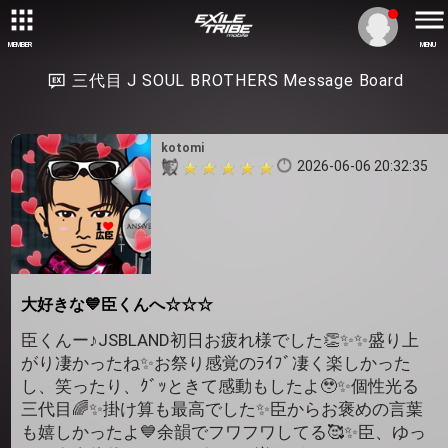
MEMBER
MENU
三代目 J SOUL BROTHERS Message Board
kotomi
2026-06-06 20:32:35
大好きな💙臣くんへ☆☆☆
臣くんー♪JSBLAND初日お疲れ様でした👏✨✨盛り上
がり凄かったね✨お祭り感覚のﾗｲﾌﾞ凄く楽しかった
し、笑ったり、ｸﾞｯときて感動もしたよ🥹✨個性光る
三代目🌈✨掛け算も最高でした✨臣からお褒めの言葉
も嬉しかったよ💙余韻でフワフワしてる🥰✨臣、ゆっ