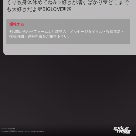
くり喉身体休めてね☕✨好きが増すばかり💙どこまで
も大好きだよ💙BIGLOVE!!!🍑
通報する
※お問い合わせフォームより該当の・メッセージタイトル・投稿者名・
投稿時間・通報理由をご報告下さい。
©2012-2026 LDH
JASRAC許諾番号 9008675017Y55011 9008675014Y41011