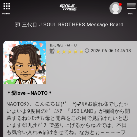
MEMBER
MENU
三代目 J SOUL BROTHERS Message Board
もっち∪・ω・∪
2026-06-06 14:45:18
＊愛love～NAOTO＊
NAOTOｸﾝ、こんにちは(*ﾟー^)💕ﾘﾊお疲れ様でした✨
いよいよ9度目のﾄﾞｰﾑﾂｱｰ『JSB LAND』が福岡から開
幕するね✨ﾓｯﾁも母と開幕をこの目で見届けたいと思
います😊九州ﾊﾟﾜｰで盛り上げるからね🎶では、本日
も気合い入れ🔥届けさせてね。なおとぉ～～～～フ