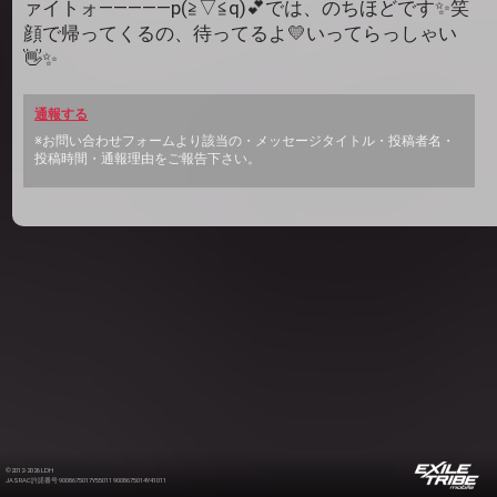
ァイトォ―――――p(≧▽≦q)💕では、のちほどです✨笑
顔で帰ってくるの、待ってるよ💛いってらっしゃい
👋✨
通報する
※お問い合わせフォームより該当の・メッセージタイトル・投稿者名・
投稿時間・通報理由をご報告下さい。
©2012-2026 LDH
JASRAC許諾番号 9008675017Y55011 9008675014Y41011