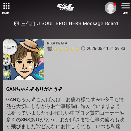
MEMBER
MENU
三代目 J SOUL BROTHERS Message Board
RIKA IWATA
2026-05-11 21:39:33
GANちゃん💕ありがとう💕
GANちゃん💕こんばんは、お疲れ様です☕️✨️今日も情
熱を大切にしながらお仕事順調に進んでいますよう
に祈っていました✨️お忙しい中ブログ質問コーナーや
多くのSNSありがとう、おかげさまで仕事の疲れも吹
っ飛びました💘どんなにお忙しくても、いつも私達