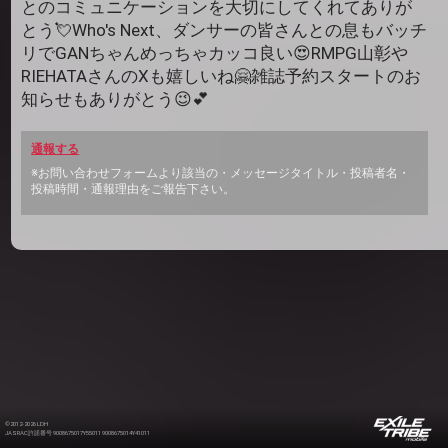
とのコミュニケーションを大切にしてくれてありが
とう💘Who's Next、ダンサーの皆さんとの息もバッチ
リでGANちゃんめっちゃカッコ良い😍RMPG山彰や
RIEHATAさんのXも嬉しいね🤗雑誌予約スタートのお
知らせもありがとう😉💕
通報する
※お問い合わせフォームより該当の・メッセージタイトル・投稿者名・
投稿時間・通報理由をご報告下さい。
©2012-2026 LDH
JASRAC許諾番号 9008675017Y55011 9008675014Y41011