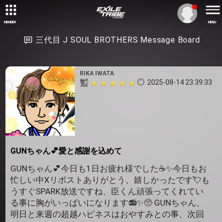
MEMBER
MENU
三代目 J SOUL BROTHERS Message Board
RIKA IWATA
2025-08-14 23:39:33
GUNちゃん💕愛と感謝を込めて
GUNちゃん💕今日も1日お疲れ様でした☕️✨️今日もお
忙しい中Xリポストありがとう、嬉しかったです💘も
うすぐSPARK放送ですね、臣くん頑張ってくれてい
る事に胸がいっぱいになります📻️✨️🥺 GUNちゃん、
明日と来週の超越ハピネスはおやすみとの事、次回