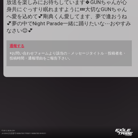
放送を楽しみにお待ちしています🍀GUNちゃんが心
身共にぐっすり眠れますように💤大切なGUNちゃん
へ愛を込めて💕剛典くん愛してます、夢で逢おうね
💕夢の中でNight Parade一緒に踊りたいな⋯おやすみ
なさい😌💕
通報する
※お問い合わせフォームより該当の・メッセージタイトル・投稿者名・
投稿時間・通報理由をご報告下さい。
©2012-2026 LDH
JASRAC許諾番号 9008675017Y55011 9008675014Y41011