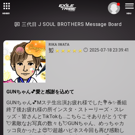
MEMBER
MENU
三代目 J SOUL BROTHERS Message Board
RIKA IWATA
2025-07-18 23:39:41
GUNちゃん💕愛と感謝を込めて
GUNちゃん💕Mステ生出演お疲れ様でした💐☕️✨️番組
終了後お疲れ様の所インスタ・ストーリーズ・スレ
ッズ・皆さんとTikTokも…こちらこそありがとうです
💘素敵なお写真の数々も💘GUNちゃん、めっちゃカ
ッコ良かったよ😍💘超越ハピネス今回も再び感動し