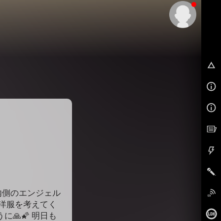
EX
内側のエンジェル
お洋服を考えてく
🙏🌠 明日も