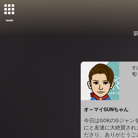
MEMBER
す
オ～マイGUNちゃん
今日はGOKのGジャン
にと友達に大絶賛されま
ださり、ありがとうござ