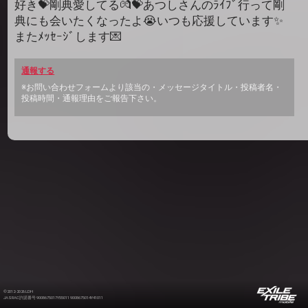
好き💝剛典愛してる💏💝あつしさんのﾗｲﾌﾞ行って剛
典にも会いたくなったよ😭いつも応援しています✨
またﾒｯｾｰｼﾞします💌
通報する
※お問い合わせフォームより該当の・メッセージタイトル・投稿者名・
投稿時間・通報理由をご報告下さい。
©2012-2026 LDH
JASRAC許諾番号 9008675017Y55011 9008675014Y41011