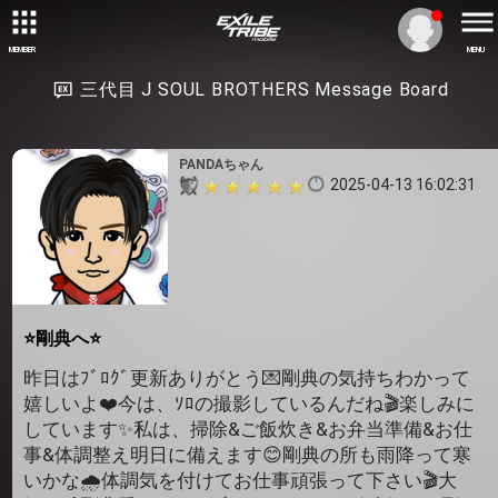
MEMBER
MENU
三代目 J SOUL BROTHERS Message Board
PANDAちゃん
2025-04-13 16:02:31
⭐剛典へ⭐
昨日はﾌﾞﾛｸﾞ更新ありがとう💌剛典の気持ちわかって
嬉しいよ❤️今は、ｿﾛの撮影しているんだね🎬楽しみに
しています✨私は、掃除&ご飯炊き&お弁当準備&お仕
事&体調整え明日に備えます😊剛典の所も雨降って寒
いかな🌧️体調気を付けてお仕事頑張って下さい🎬大