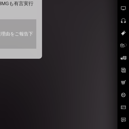
もBMGも有言実行
報理由をご報告下