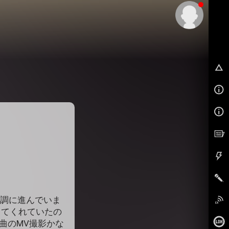
EX
順調に進んでいま
ってくれていたの
新曲のMV撮影かな