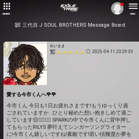
MEMBER
MENU
三代目 J SOUL BROTHERS Message Board
れいまま
2025-04-11 23:29:33
愛する今市くんへ🌹🌹
今市くん 今日も1日お疲れさまです!もうゆっくり過
ごされていますか.. ひとり秘めた想い抱きしめて過ご
しています😌❤️‍🔥❤️‍🔥 SPARKの中で今市くんに背中押し
てもらったRILYS 夢叶えてシンガーソングライター
に!今市くん嬉しいですね!素敵です!若い頃幾度か夢を