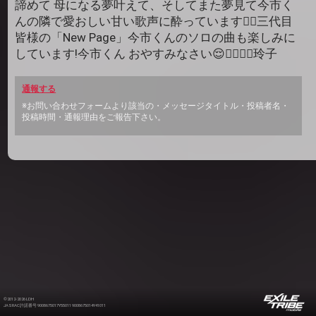
諦めて 母になる夢叶えて、そしてまた夢見て今市く
んの隣で愛おしい甘い歌声に酔っています❤️‍🔥三代目
皆様の「New Page」今市くんのソロの曲も楽しみに
しています!今市くん おやすみなさい😌❤️‍🔥❤️‍🔥玲子
通報する
※お問い合わせフォームより該当の・メッセージタイトル・投稿者名・
投稿時間・通報理由をご報告下さい。
©2012-2026 LDH
JASRAC許諾番号 9008675017Y55011 9008675014Y41011