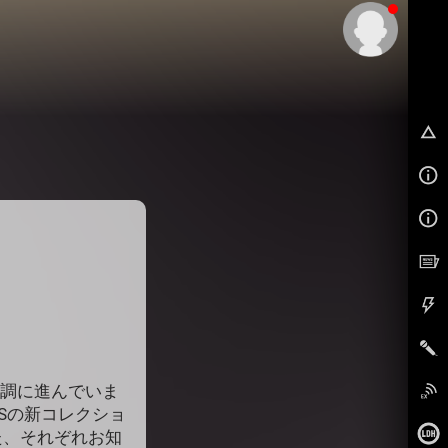
EX
順調に進んでいま
WSの新コレクショ
た、それぞれお知