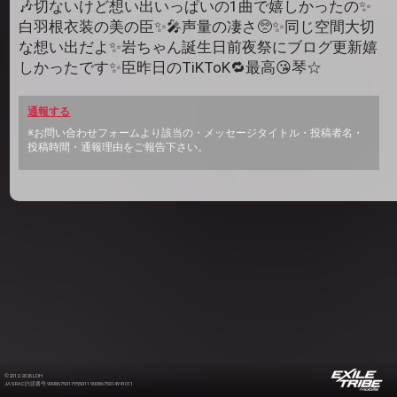
🎶切ないけど想い出いっぱいの1曲で嬉しかったの✨
白羽根衣装の美の臣✨🎤声量の凄さ🥺✨同じ空間大切
な想い出だよ✨岩ちゃん誕生日前夜祭にブログ更新嬉
しかったです✨臣昨日のTiKToK🔁最高😘琴☆
通報する
※お問い合わせフォームより該当の・メッセージタイトル・投稿者名・
投稿時間・通報理由をご報告下さい。
©2012-2026 LDH
JASRAC許諾番号 9008675017Y55011 9008675014Y41011