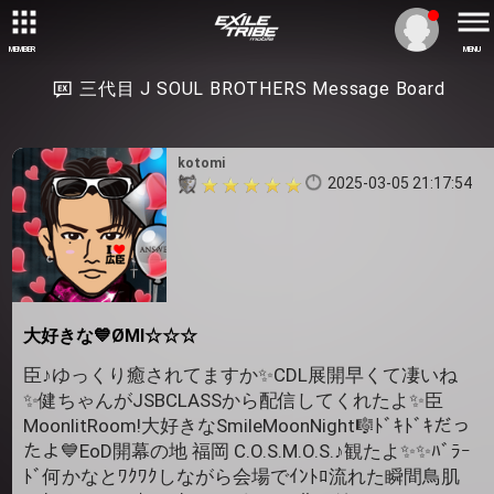
MEMBER
MENU
三代目 J SOUL BROTHERS Message Board
kotomi
2025-03-05 21:17:54
大好きな💙ØMI☆☆☆
臣♪ゆっくり癒されてますか✨CDL展開早くて凄いね
✨健ちゃんがJSBCLASSから配信してくれたよ✨臣
MoonlitRoom!大好きなSmileMoonNight🎼ﾄﾞｷﾄﾞｷだっ
たよ💙EoD開幕の地 福岡 C.O.S.M.O.S.♪観たよ✨✨ﾊﾞﾗｰ
ﾄﾞ何かなとﾜｸﾜｸしながら会場でｲﾝﾄﾛ流れた瞬間鳥肌