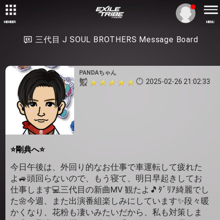
MEMBER
MENU
三代目 J SOUL BROTHERS Message Board
PANDAちゃん
2025-02-26 21:02:33
⭐剛典へ⭐
今日午後は、外回り的なお仕事で車運転して疲れた
よ🚙頭回らないので、もう寝て、明日早起きしてお
仕事します💻️三代目の新曲MV 観たよ🎵ﾀﾞﾘｱ綺麗でし
た🌼今週、また出演番組楽しみにしています✨段々暖
かくなり、花粉も凄いみたいだから、私も対策しま