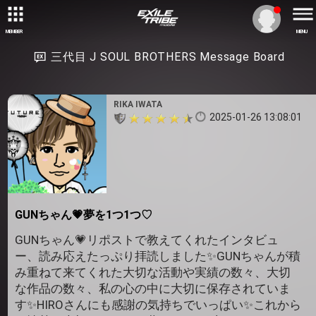
MEMBER
MENU
三代目 J SOUL BROTHERS Message Board
RIKA IWATA
2025-01-26 13:08:01
GUNちゃん💗夢を1つ1つ♡
GUNちゃん💗リポストで教えてくれたインタビュ
ー、読み応えたっぷり拝読しました✨️GUNちゃんが積
み重ねて来てくれた大切な活動や実績の数々、大切
な作品の数々、私の心の中に大切に保存されていま
す✨️HIROさんにも感謝の気持ちでいっぱい✨️これから