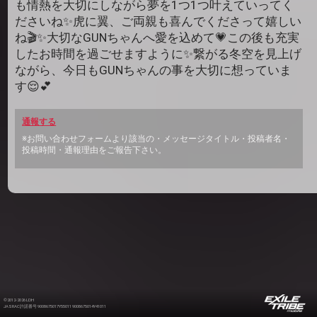
も情熱を大切にしながら夢を1つ1つ叶えていってく
ださいね✨️虎に翼、ご両親も喜んでくださって嬉しい
ね🎬️✨️大切なGUNちゃんへ愛を込めて💗この後も充実
したお時間を過ごせますように✨️繋がる冬空を見上げ
ながら、今日もGUNちゃんの事を大切に想っていま
す😌💕
通報する
※お問い合わせフォームより該当の・メッセージタイトル・投稿者名・
投稿時間・通報理由をご報告下さい。
©2012-2026 LDH
JASRAC許諾番号 9008675017Y55011 9008675014Y41011