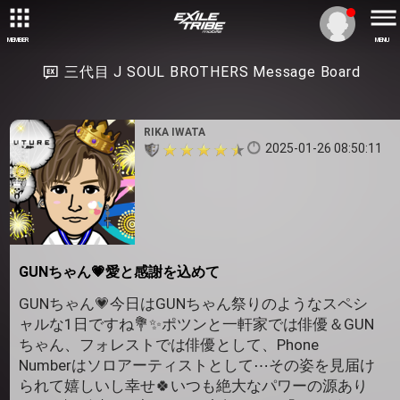
MEMBER
MENU
三代目 J SOUL BROTHERS Message Board
RIKA IWATA
2025-01-26 08:50:11
GUNちゃん💗愛と感謝を込めて
GUNちゃん💗今日はGUNちゃん祭りのようなスペシ
ャルな1日ですね💐✨️ポツンと一軒家では俳優＆GUN
ちゃん、フォレストでは俳優として、Phone
Numberはソロアーティストとして⋯その姿を見届け
られて嬉しいし幸せ🍀いつも絶大なパワーの源あり