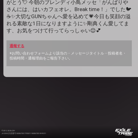
がとう💘 今朝のブレンディ小鳥メッセ「がんばりや
さんには、はいカフェオレ。Break time！」でした🐦️
☕️✨️大切なGUNちゃんへ愛を込めて💗今日も笑顔の溢
れる素敵な1日になりますように✨️剛典くん愛してま
す、お気をつけて行ってらっしゃい😌💕
通報する
※お問い合わせフォームより該当の・メッセージタイトル・投稿者名・
投稿時間・通報理由をご報告下さい。
©2012-2026 LDH
JASRAC許諾番号 9008675017Y55011 9008675014Y41011