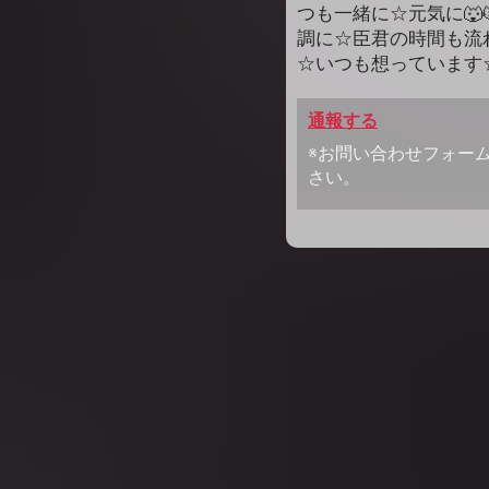
つも一緒に☆元気に🐺
調に☆臣君の時間も流
☆いつも想っています
通報する
※お問い合わせフォー
さい。