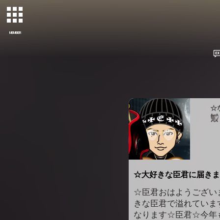
MEMBER
☆
☆大好きな臣君に届きま
☆臣君おはようござい
きな臣君で溢れています
なります☆臣君☆今年