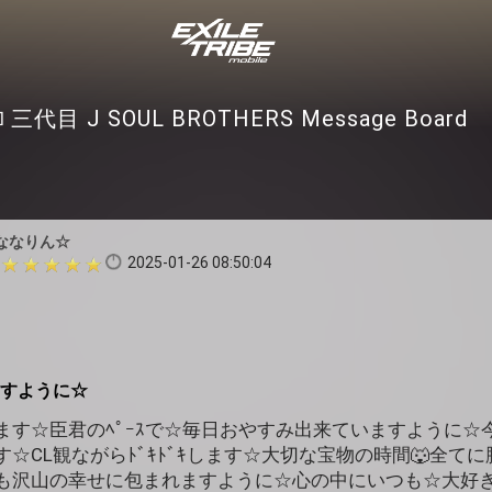
三代目 J SOUL BROTHERS Message Board
ななりん☆
2025-01-26 08:50:04
すように☆
ます☆臣君のﾍﾟｰｽで☆毎日おやすみ出来ていますように☆
☆CL観ながらﾄﾞｷﾄﾞｷします☆大切な宝物の時間🐺全て
も沢山の幸せに包まれますように☆心の中にいつも☆大好