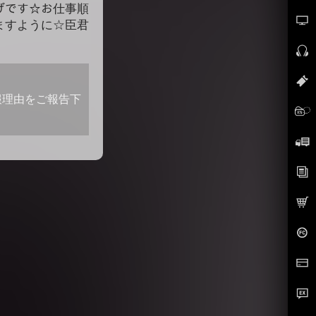
かげです☆お仕事順
ますように☆臣君
報理由をご報告下