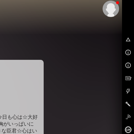
EX
今日も心は☆大好
に胸がいっぱいに
きな臣君☆心はい