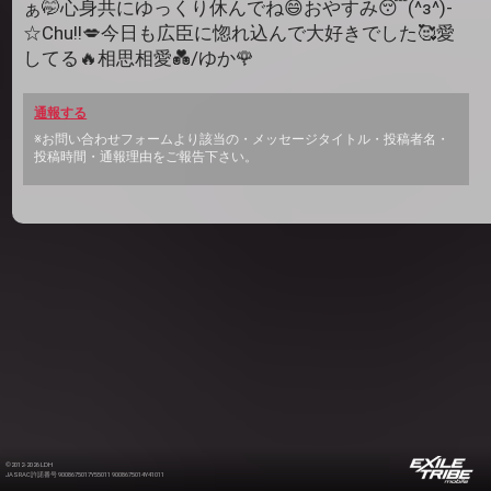
ぁ🤭心身共にゆっくり休んでね😄おやすみ😴(^з^)-
☆Chu!!💋今日も広臣に惚れ込んで大好きでした🥰愛
してる🔥相思相愛💑/ゆか🌹
通報する
※お問い合わせフォームより該当の・メッセージタイトル・投稿者名・
投稿時間・通報理由をご報告下さい。
©2012-2026 LDH
JASRAC許諾番号 9008675017Y55011 9008675014Y41011