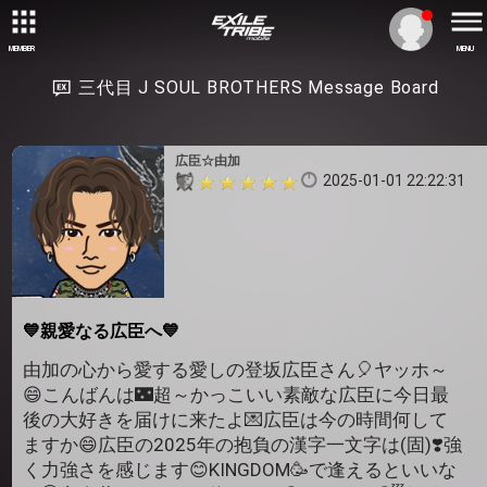
MEMBER
MENU
三代目 J SOUL BROTHERS Message Board
広臣☆由加
2025-01-01 22:22:31
💙親愛なる広臣へ💙
由加の心から愛する愛しの登坂広臣さん🎈ヤッホ～
😄こんばんは🌃超～かっこいい素敵な広臣に今日最
後の大好きを届けに来たよ💌広臣は今の時間何して
ますか😄広臣の2025年の抱負の漢字一文字は(固)❣️強
く力強さを感じます😊KINGDOM🥳で逢えるといいな